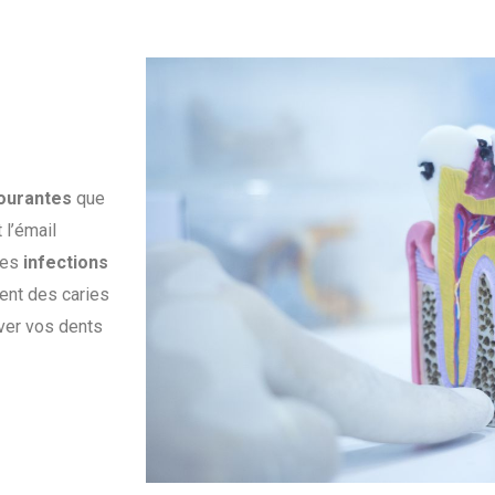
courantes
que
 l’émail
des
infections
ment des caries
ver vos dents